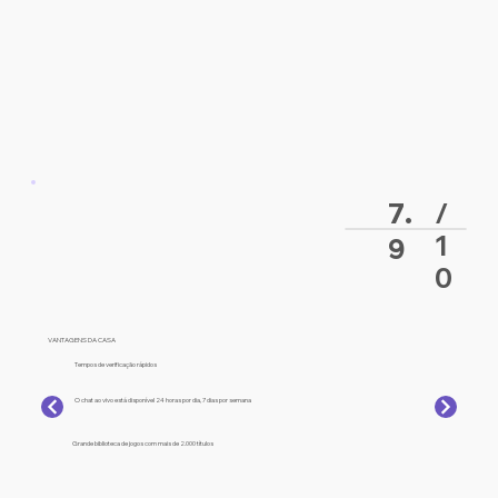
/
7.
1
9
0
VANTAGENS DA CASA
Tempos de verificação rápidos
O chat ao vivo está disponível 24 horas por dia, 7 dias por semana
Grande biblioteca de jogos com mais de 2.000 títulos