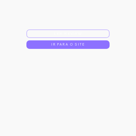
LER REVIEW
IR PARA O SITE