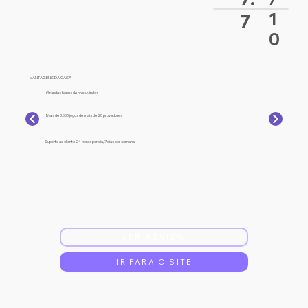
7.
1
7
0
VANTAGENS DA CASA
Grandes bônus de boas-vindas
Mais de 3.500 jogos de mais de 20 provedores
Suporte ao cliente 24 horas por dia, 7 dias por semana
LER REVIEW
IR PARA O SITE