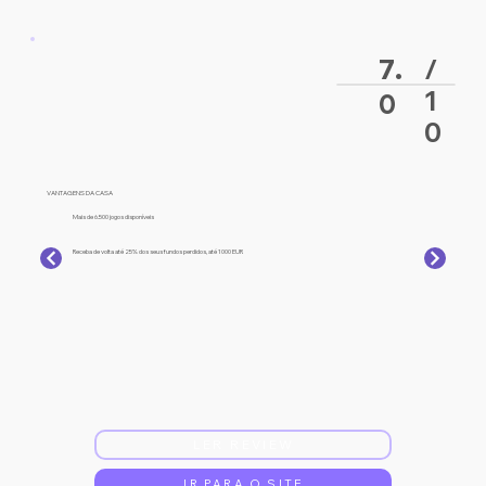
/
7.
1
0
0
VANTAGENS DA CASA
Mais de 6.500 jogos disponíveis
Receba de volta até 25% dos seus fundos perdidos, até 1000 EUR
LER REVIEW
IR PARA O SITE