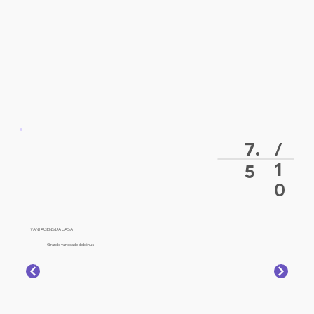
/
7.
1
5
0
VANTAGENS DA CASA
Grande variedade de bônus