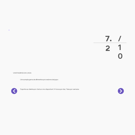
/
7.
1
2
0
VANTAGENS DA CASA
Uma ampla gama de diferentes provedores de jogos
Suporte ao cliente por chat ao vivo disponível 24 horas por dia, 7 dias por semana