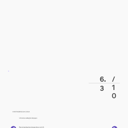
/
6.
1
3
0
VANTAGENS DA CASA
Uma boa seleção de jogos
Recomendações de apostas com IA