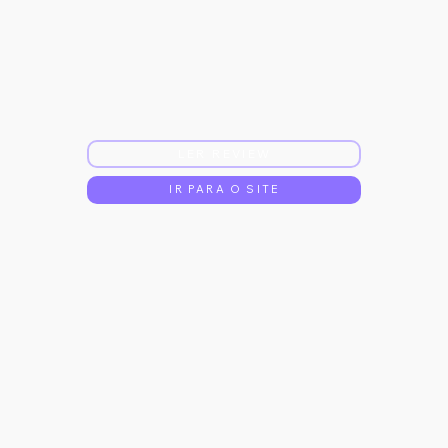
LER REVIEW
IR PARA O SITE