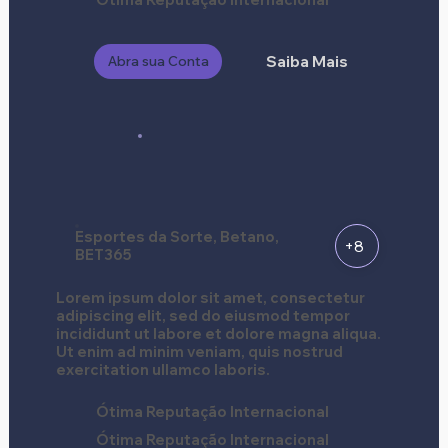
Ótima Reputação Internacional
Abra sua Conta
Saiba Mais
Esportes da Sorte, Betano,
+8
BET365
Lorem ipsum dolor sit amet, consectetur
adipiscing elit, sed do eiusmod tempor
incididunt ut labore et dolore magna aliqua.
Ut enim ad minim veniam, quis nostrud
exercitation ullamco laboris.
Ótima Reputação Internacional
Ótima Reputação Internacional