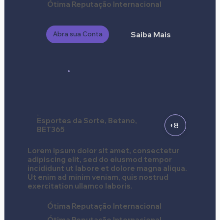
Ótima Reputação Internacional
Abra sua Conta
Saiba Mais
Esportes da Sorte, Betano,
+8
BET365
Lorem ipsum dolor sit amet, consectetur
adipiscing elit, sed do eiusmod tempor
incididunt ut labore et dolore magna aliqua.
Ut enim ad minim veniam, quis nostrud
exercitation ullamco laboris.
Ótima Reputação Internacional