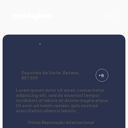
Esportes da Sorte, Betano,
+8
BET365
Lorem ipsum dolor sit amet, consectetur
adipiscing elit, sed do eiusmod tempor
incididunt ut labore et dolore magna aliqua.
Ut enim ad minim veniam, quis nostrud
exercitation ullamco laboris.
Ótima Reputação Internacional