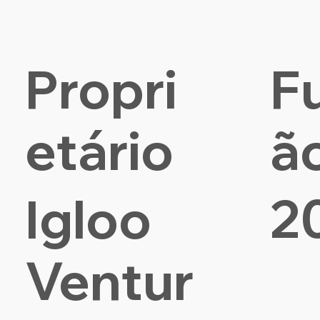
F
Propri
ã
etário
2
Igloo
Ventur