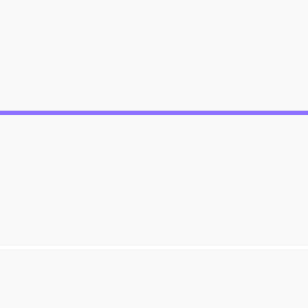
ais
R
50K
7.
NOSSA
AVALIAÇÃO
6