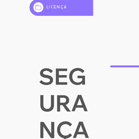
LICENÇA
SEG
URA
NÇA