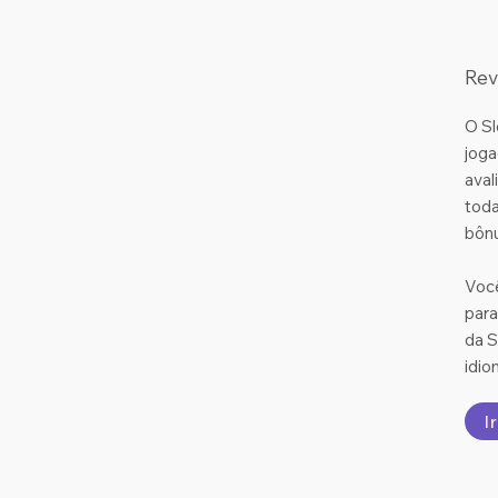
Rev
O Sl
joga
aval
toda
bônu
Você
para
da S
idio
I