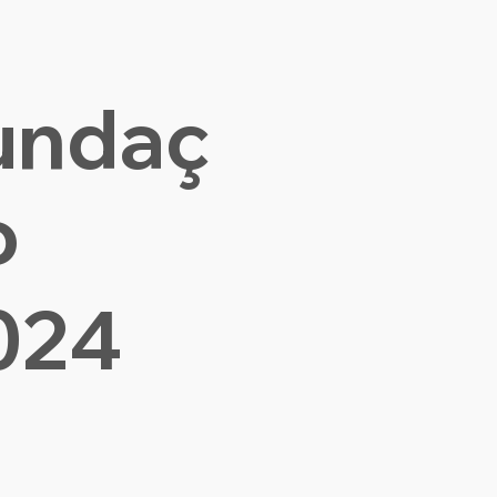
undaç
o
024