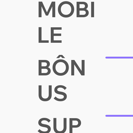
MOBI
LE
BÔN
US
SUP