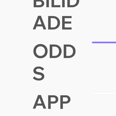
BILID
ADE
ODD
S
APP