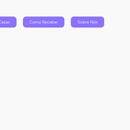
Casas
Como Receber
Sobre Nós