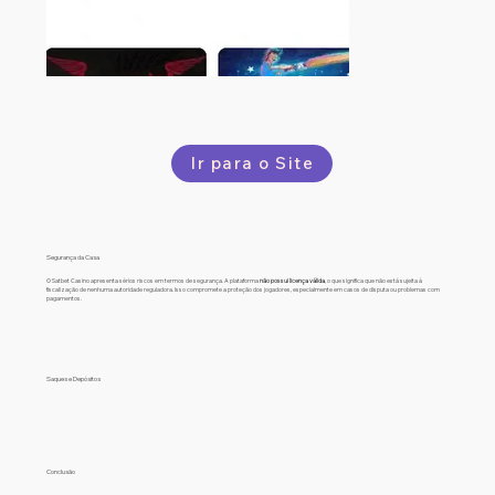
Ir para o Site
Segurança da Casa
O Satbet Casino apresenta sérios riscos em termos de segurança. A plataforma
não possui licença válida
, o que significa que não está sujeita à
fiscalização de nenhuma autoridade reguladora. Isso compromete a proteção dos jogadores, especialmente em casos de disputa ou problemas com
pagamentos.
Saques e Depósitos
Conclusão