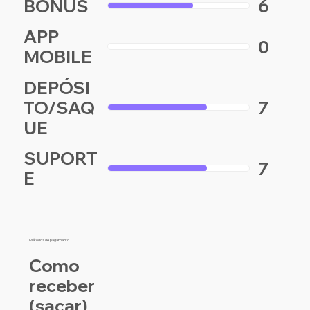
BÔNUS
6
APP
0
MOBILE
DEPÓSI
TO/SAQ
7
UE
SUPORT
7
E
Métodos de pagamento
Como
receber
(sacar)