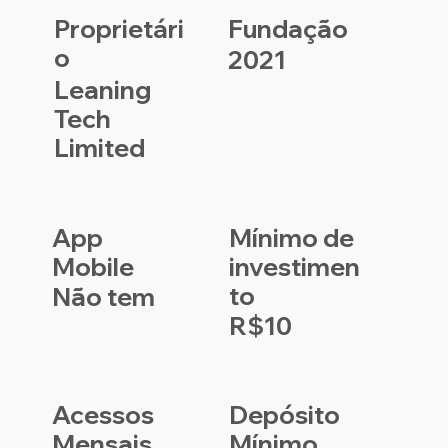
Proprietári
Fundação
o
2021
Leaning
Tech
Limited
App
Mínimo de
Mobile
investimen
to
Não tem
R$10
Acessos
Depósito
Mensais
Mínimo