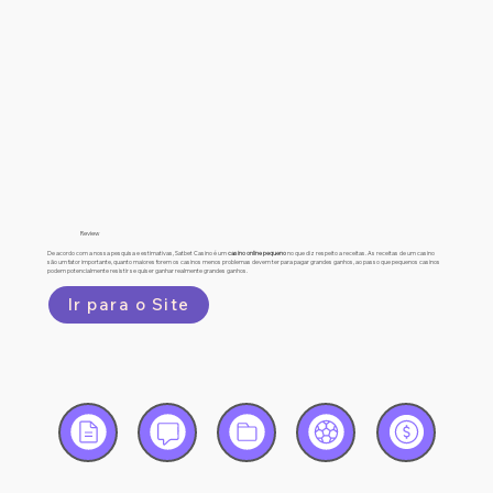
Review
De acordo com a nossa pesquisa e estimativas, Satbet Casino é um
casino online pequeno
no que diz respeito a receitas. As receitas de um casino
são um fator importante, quanto maiores forem os casinos menos problemas devem ter para pagar grandes ganhos, ao passo que pequenos casinos
podem potencialmente resistir se quiser ganhar realmente grandes ganhos.
Ir para o Site
IDIOMAS