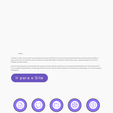
Review
A Olybet é o maior cassino online e casa de apostas esportivas da Estônia. Faz parte do Olympic Entertainment Group, listado na Nasdaq Tallinn, e
opera cassinos físicos na Estônia, Letônia, Lituânia, Eslováquia, Itália e Malta. Atualmente, a Olybet oferece jogos online para jogadores na Estônia,
Finlândia, Letônia e Lituânia.
Anteriormente operando na rede de pôquer Microgaming, a Olybet expandiu sua oferta ao se tornar parte da Olybet Network em 30 de abril de 2020.
Com sua adição à Olybet Network, a Olybet agora oferece uma das maiores ofertas de pôquer do mundo, já que você pode jogar com um enorme grupo
de jogadores.
Ir para o Site
IDIOMAS