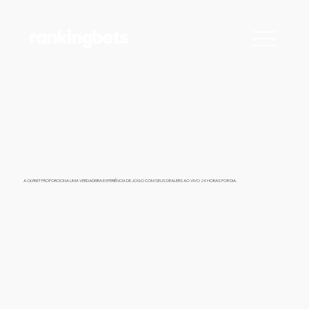
A OLYBET PROPORCIONA UMA VERDADEIRA EXPERIÊNCIA DE JOGO COM SEUS DEALERS AO VIVO 24 HORAS POR DIA.