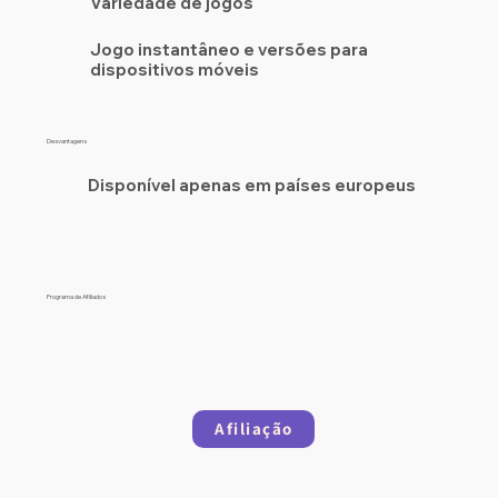
Variedade de jogos
Jogo instantâneo e versões para
dispositivos móveis
Desvantagens
Disponível apenas em países europeus
Programa de Afiliados
Afiliação