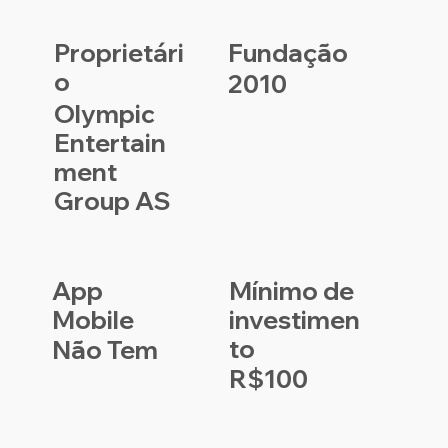
Proprietári
Fundação
o
2010
Olympic
Entertain
ment
Group AS
App
Mínimo de
Mobile
investimen
to
Não Tem
R$100