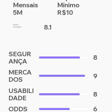
Mensais
Mínimo
R$10
5M
8.1
NOSSA
AVALIAÇÃO
SEGUR
8
ANÇA
MERCA
9
DOS
USABILI
8
DADE
ODDS
6