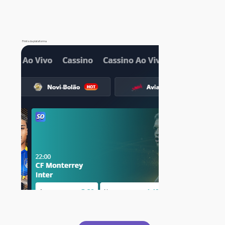
Prints da plataforma