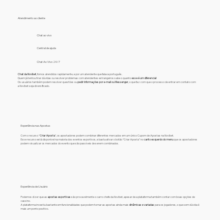
Atendimento ao cliente
Chat ao vivo
Central de ajuda
Chat Ao Vivo 24/7
Chat da Novibet
, fomos atendidos rapidamente, e por um atendente que falava português.
Quem já tentou tirar dúvidas ou resolver problemas com atendentes estrangeiros sabe o quanto
esse é um diferencial
!
Os usuários também podem resolver questões ou
pedir informações por e-mail ou Messenger
, o que faz com que o processo de entrar em contato com
a Novibet seja diversificado.
Experiência nas Apostas
Com o recurso “
Criar Aposta
”, os apostadores podem combinar diferentes mercados em um único Cupom de Apostas na Novibet.
Esse recurso está disponível na maioria dos eventos esportivos, e basta ativar o botão “Criar Aposta” no
canto esquerdo do menu
que os apostadores
podem visualizar os mercados do evento que são passíveis de serem combinados.
Experiência de Usuário
Podemos dizer que as
apostas esportivas
são provavelmente o carro chefe da Novibet, apesar de a plataforma também contar com boas opções de
cassino.
A plataforma investiu bastante em funcionalidades que podem tornar as apostas ainda mais
dinâmicas e variadas
para os jogadores, o que sem dúvida é
mais um ponto positivo.