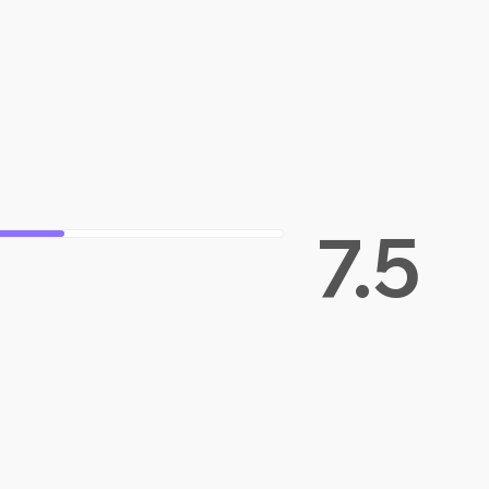
7.5
ínimo
e
vesti