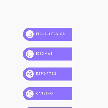
FICHA TÉCNICA
IDIOMAS
ESPORTES
CASSINO