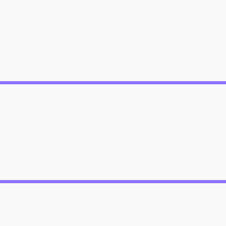
Mens
M
ais
R
3.2M
7.
NOSSA
AVALIAÇÃO
2