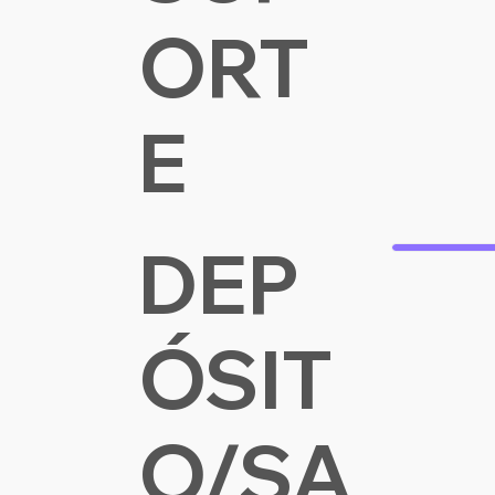
ORT
E
DEP
ÓSIT
O/SA