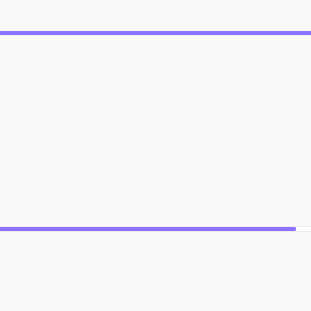
m
Androi
R
d
Acess
D
os
t