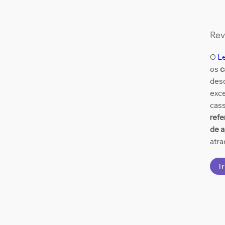
Rev
O
L
os
c
desd
exce
cass
refe
de a
atra
I