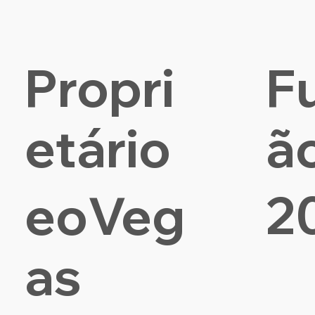
F
Propri
ã
etário
2
eoVeg
as