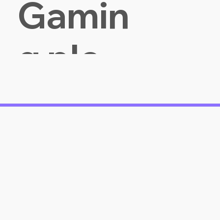
Gamin
g plc
App
M
Mobil
d
e
in