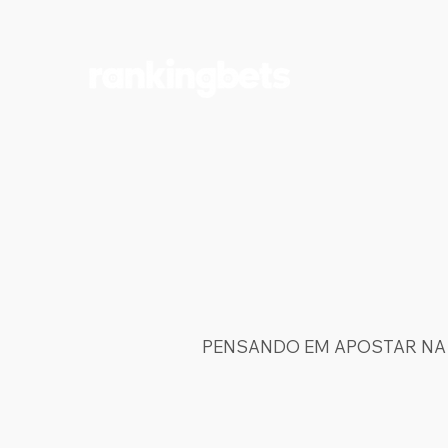
PENSANDO EM APOSTAR NA 