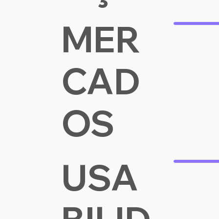
MER
CAD
OS
USA