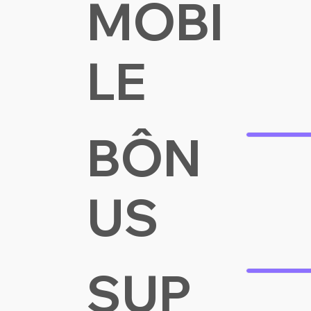
MOBI
LE
BÔN
US
SUP