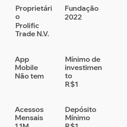
Proprietári
Fundação
o
2022
Prolific
Trade N.V.
App
Mínimo de
Mobile
investimen
to
Não tem
R$1
Acessos
Depósito
Mensais
Mínimo
R$1
1.1M