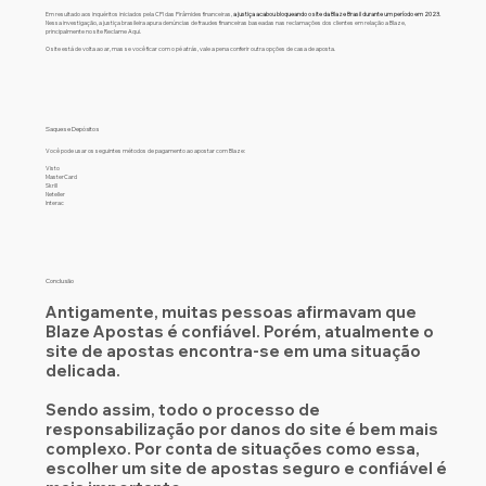
Em resultado aos inquéritos iniciados pela CPI das Pirâmides financeiras,
a justiça acabou bloqueando o site da Blaze Brasil durante um período em 2023.
Nessa investigação, a justiça brasileira apura denúncias de fraudes financeiras baseadas nas reclamações dos clientes em relação a Blaze,
principalmente no site Reclame Aqui.
O site está de volta ao ar, mas se você ficar com o pé atrás, vale a pena conferir outra opções de casa de aposta.
Saques e Depósitos
Você pode usar os seguintes métodos de pagamento ao apostar com Blaze:
Visto
MasterCard
Skrill
Neteller
Interac
Conclusão
Antigamente, muitas pessoas afirmavam que
Blaze Apostas é confiável. Porém, atualmente o
site de apostas encontra-se em uma situação
delicada.
Sendo assim, todo o processo de
responsabilização por danos do site é bem mais
complexo. Por conta de situações como essa,
escolher um site de apostas seguro e confiável é