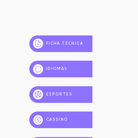
FICHA TÉCNICA
IDIOMAS
ESPORTES
CASSINO