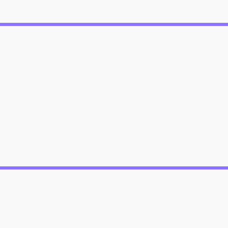
Acess
D
os
t
Mens
M
ais
R