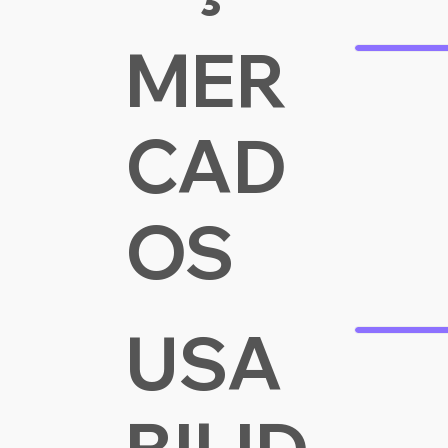
MER
CAD
OS
USA