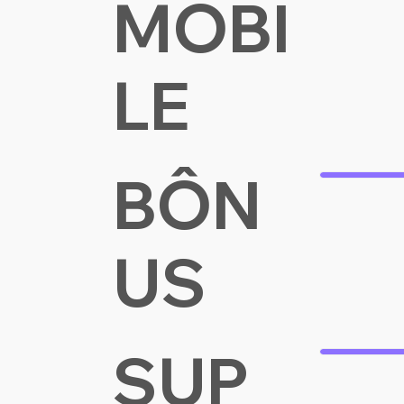
MOBI
LE
BÔN
US
SUP