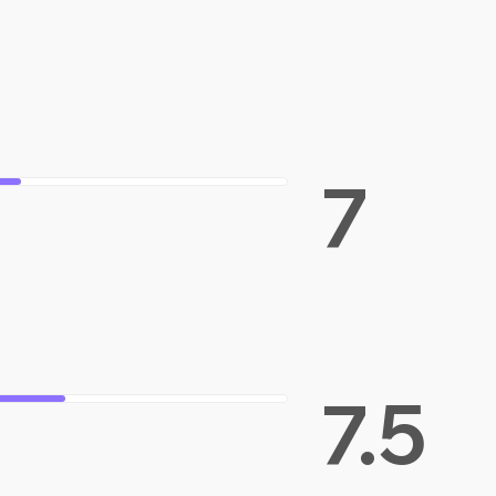
7
7.5