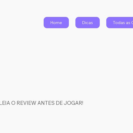
Home
Dicas
Todas as 
LEIA O REVIEW ANTES DE JOGAR!