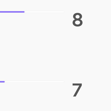
8
epósi
o
ínimo
7
$30