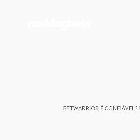
BETWARRIOR É CONFIÁVEL? 