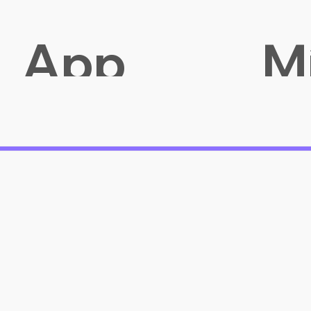
App
M
Mobil
d
e
in
m
Androi
R
d