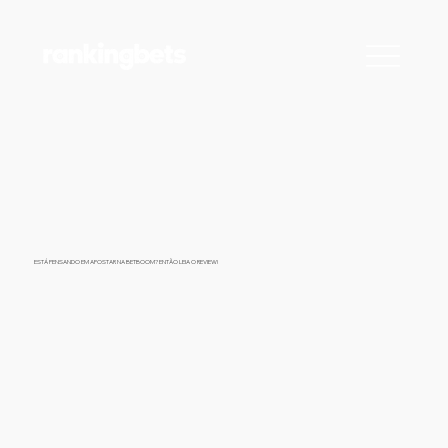
ESTÁ PENSANDO EM APOSTAR NA BETBOOM? ENTÃO LEIA O REVIEW!