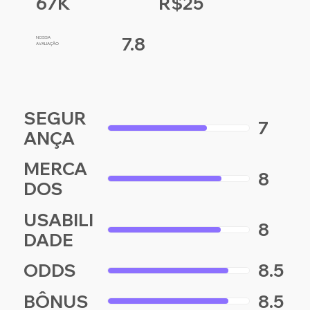
R$25
67K
7.8
NOSSA
AVALIAÇÃO
SEGUR
7
ANÇA
MERCA
8
DOS
USABILI
8
DADE
ODDS
8.5
BÔNUS
8.5