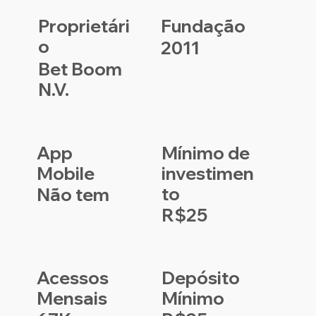
Proprietári
Fundação
o
2011
Bet Boom
N.V.
App
Mínimo de
Mobile
investimen
to
Não tem
R$25
Acessos
Depósito
Mensais
Mínimo