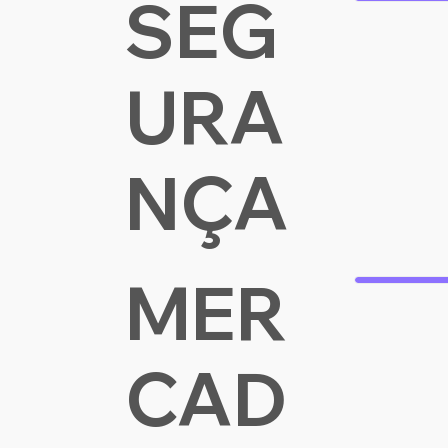
SEG
URA
NÇA
MER
CAD