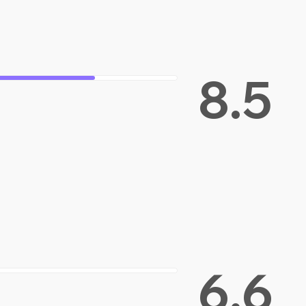
epósi
8.5
o
ínimo
$20
6.6