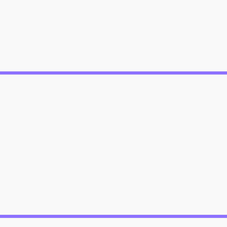
8
NOSSA
AVALIAÇÃO
.
0