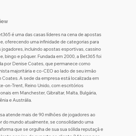
iew
t365 é uma das casas líderes na cena de apostas
ne, oferecendo uma infinidade de categorias para
 jogadores, incluindo apostas esportivas, cassino
ne, bingo e pôquer. Fundada em 2000, a Bet365 foi
da por Denise Coates, que permanece como
nista majoritária e co-CEO ao lado de seu irmão
 Coates. A sede da empresa está localizada em
e-on-Trent, Reino Unido, com escritórios
ionais em Manchester, Gibraltar, Malta, Bulgária,
nia e Austrália.
sa atende mais de 90 milhões de jogadores ao
r do mundo atualmente, se consolidando uma
aforma que se orgulha de sua sua sólida reputaçã e