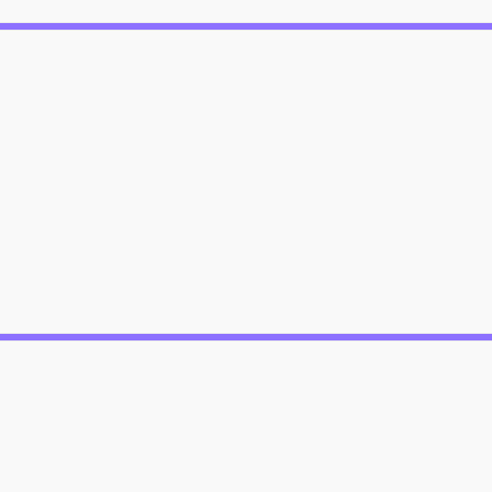
ais
R
89.7M
7.
NOSSA
AVALIAÇÃO
7