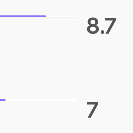
8.7
7