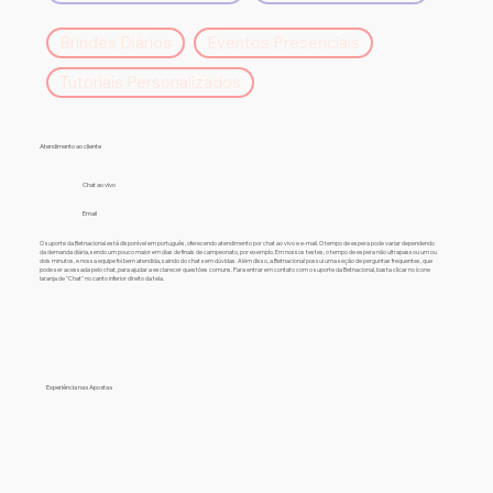
Brindes Diários
Eventos Presenciais
Tutoriais Personalizados
Atendimento ao cliente
Chat ao vivo
Email
O suporte da Betnacional está disponível em português, oferecendo atendimento por chat ao vivo e e-mail. O tempo de espera pode variar dependendo
da demanda diária, sendo um pouco maior em dias de finais de campeonato, por exemplo. Em nossos testes, o tempo de espera não ultrapassou um ou
dois minutos, e nossa equipe foi bem atendida, saindo do chat sem dúvidas. Além disso, a Betnacional possui uma seção de perguntas frequentes, que
pode ser acessada pelo chat, para ajudar a esclarecer questões comuns. Para entrar em contato com o suporte da Betnacional, basta clicar no ícone
laranja de "Chat" no canto inferior direito da tela.
Experiência nas Apostas