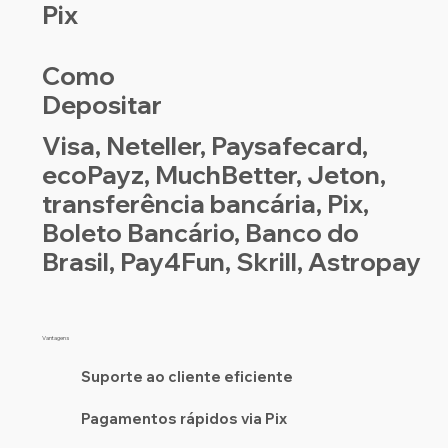
Pix
Como
Depositar
Visa, Neteller, Paysafecard,
ecoPayz, MuchBetter, Jeton,
transferência bancária, Pix,
Boleto Bancário, Banco do
Brasil, Pay4Fun, Skrill, Astropay
Vantagens
Suporte ao cliente eficiente
Pagamentos rápidos via Pix