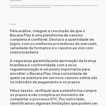
Saques e Depósitos
Fazer depósitos no Bacana Play é simples e direto, mas vale lembrar que a casa aceita apenas Pix como método de pagamento. Isso agiliza as transações
e garante que o valor esteja rapidamente disponível na conta do jogador.
Conclusão
Pela análise, cheguei a conclusão de que o
Bacana Play é uma plataforma de cassino
completa e confiável. Destaco a quantidade de
jogos, com os melhores provedores do mercado,
variedade de formatos e o cassino ao vivo com
roleta brasileira
A segurança garantida pela aprovação da licença
brasileira e conformidade com a nova
regulamentação é um ponto importante para
escolher o Bacana Play. Uma curiosidade de
quem se aventura em um novo cassino online são
os métodos de pagamento e os prazos.
Pelos testes, verifiquei que a plataforma cumpre
os prazos e não complica no momento de
completar o processo KYC. Por outro lado,
identificamos algumas limitações que podem ser