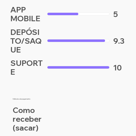
APP
5
MOBILE
DEPÓSI
TO/SAQ
9.3
UE
SUPORT
10
E
Métodos de pagamento
Como
receber
(sacar)