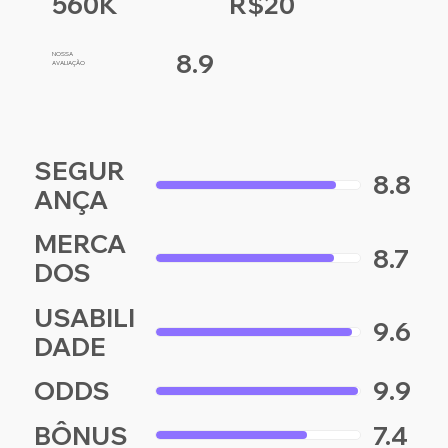
R$20
560K
8.9
NOSSA
AVALIAÇÃO
SEGUR
8.8
ANÇA
MERCA
8.7
DOS
USABILI
9.6
DADE
ODDS
9.9
BÔNUS
7.4