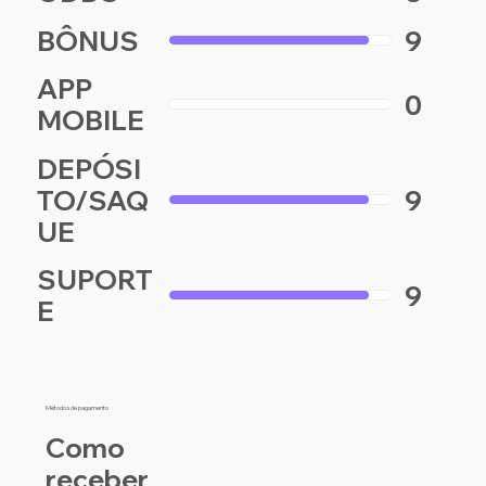
BÔNUS
9
APP
0
MOBILE
DEPÓSI
TO/SAQ
9
UE
SUPORT
9
E
Métodos de pagamento
Como
receber