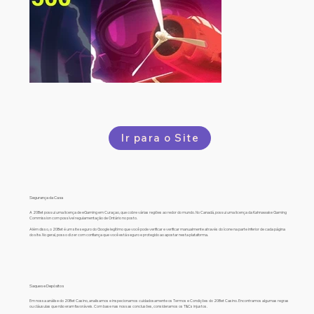
Ir para o Site
Segurança da Casa
A 20Bet possui uma licença de eGaming em Curaçao, que cobre várias regiões ao redor do mundo. No Canadá, possui uma licença da Kahnawake Gaming
Commission com possível regulamentação de Ontário no posto.
Além disso, o 20Bet é um site seguro do Google legítimo que você pode verificar e verificar manualmente através do ícone na parte inferior de cada página
do site. No geral, posso dizer com confiança que você está seguro e protegido ao apostar nesta plataforma.
Saques e Depósitos
Em nossa análise do 20Bet Casino, analisamos e inspecionamos cuidadosamente os Termos e Condições do 20Bet Casino. Encontramos algumas regras
ou cláusulas que não eram favoráveis. Com base nas nossas conclusões, consideramos os T&Cs injustos.