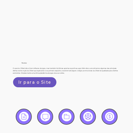
Review
O cassino 20bet não só tem milhares de jogos, mas também há ótimas apostas esportivas aqui. Além disso, encontramos algumas das principais
ofertas de inscrição da 20bet que duplicarão o seu primeiro depósito, e existem até alguns códigos promocionais da 20bet de qualidade para clientes
existentes. Simplesmente uma ótima plataforma de jogos de azar online.
Ir para o Site
IDIOMAS