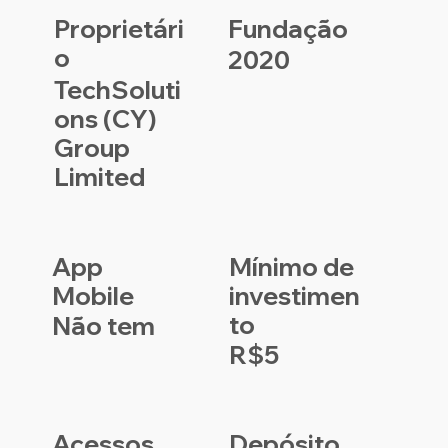
Proprietári
Fundação
o
2020
TechSoluti
ons (CY)
Group
Limited
App
Mínimo de
Mobile
investimen
to
Não tem
R$5
Acessos
Depósito