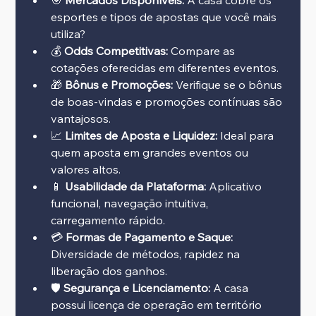
esportes e tipos de apostas que você mais 
utiliza?
💰 
Odds Competitivas:
 Compare as 
cotações oferecidas em diferentes eventos.
🎁 
Bônus e Promoções:
 Verifique se o bônus 
de boas-vindas e promoções contínuas são 
vantajosos.
📈 
Limites de Aposta e Liquidez:
 Ideal para 
quem aposta em grandes eventos ou 
valores altos.
📱 
Usabilidade da Plataforma:
 Aplicativo 
funcional, navegação intuitiva, 
carregamento rápido.
💳 
Formas de Pagamento e Saque:
Diversidade de métodos, rapidez na 
liberação dos ganhos.
🛡️ 
Segurança e Licenciamento:
 A casa 
possui licença de operação em território 