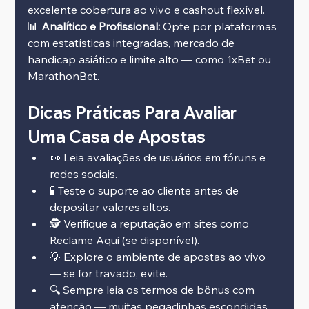
excelente cobertura ao vivo e cashout flexível.
📊 
Analítico e Profissional:
 Opte por plataformas 
com estatísticas integradas, mercado de 
handicap asiático e limite alto — como 1xBet ou 
MarathonBet.
Dicas Práticas Para Avaliar 
Uma Casa de Apostas
👀 Leia avaliações de usuários em fóruns e 
redes sociais.
🧪 Teste o suporte ao cliente antes de 
depositar valores altos.
🕵️ Verifique a reputação em sites como 
Reclame Aqui (se disponível).
💡 Explore o ambiente de apostas ao vivo 
— se for travado, evite.
🔍 Sempre leia os termos de bônus com 
atenção — muitas pegadinhas escondidas.