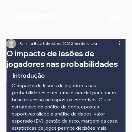
Ranking Bets
8 de jul. de 2025
2 min de leitura
O impacto de lesões de
jogadores nas probabilidades
Introdução
O impacto de lesões de jogadores nas 
probabilidades é um tema essencial para quem 
busca sucesso nas apostas esportivas. O uso 
estratégico de análise de odds, apostas 
esportivas aliado a análise de dados, valor 
esperado (EV), gestão de risco, margem da casa, 
estatísticas de jogos permite decisões mais 