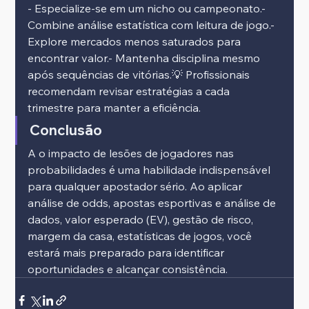
- Especialize-se em um nicho ou campeonato.- 
Combine análise estatística com leitura de jogo.- 
Explore mercados menos saturados para 
encontrar valor.- Mantenha disciplina mesmo 
após sequências de vitórias.💡 Profissionais 
recomendam revisar estratégias a cada 
trimestre para manter a eficiência.
Conclusão
A o impacto de lesões de jogadores nas 
probabilidades é uma habilidade indispensável 
para qualquer apostador sério. Ao aplicar 
análise de odds, apostas esportivas e análise de 
dados, valor esperado (EV), gestão de risco, 
margem da casa, estatísticas de jogos, você 
estará mais preparado para identificar 
oportunidades e alcançar consistência.