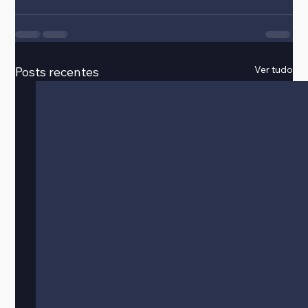
Ver tudo
Posts recentes