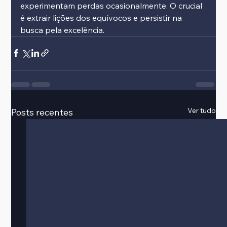
experimentam perdas ocasionalmente. O crucial 
é extrair lições dos equívocos e persistir na 
busca pela excelência.
Ver tudo
Posts recentes