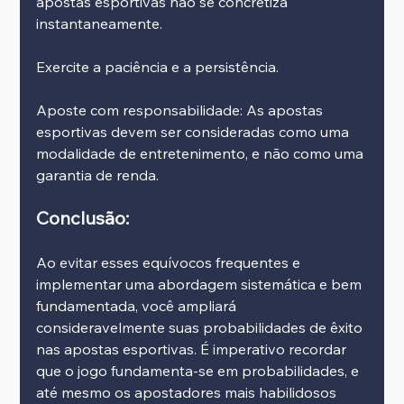
apostas esportivas não se concretiza 
instantaneamente.
Exercite a paciência e a persistência.
Aposte com responsabilidade: As apostas 
esportivas devem ser consideradas como uma 
modalidade de entretenimento, e não como uma 
garantia de renda.
Conclusão:
Ao evitar esses equívocos frequentes e 
implementar uma abordagem sistemática e bem 
fundamentada, você ampliará 
consideravelmente suas probabilidades de êxito 
nas apostas esportivas. É imperativo recordar 
que o jogo fundamenta-se em probabilidades, e 
até mesmo os apostadores mais habilidosos 