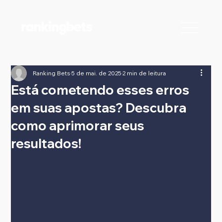
Ranking Bets
5 de mai. de 2025
2 min de leitura
Está cometendo esses erros
em suas apostas? Descubra
como aprimorar seus
resultados!