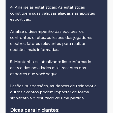
4. Analise as estatísticas: As estatísticas 
constituem suas valiosas aliadas nas apostas 
esportivas.
Analise o desempenho das equipes, os 
confrontos diretos, as lesões dos jogadores
e outros fatores relevantes para realizar 
decisões mais informadas. 
5. Mantenha-se atualizado: fique informado 
acerca das novidades mais recentes dos 
esportes que você segue.
Lesões, suspensões, mudanças de treinador e 
outros eventos podem impactar de forma 
significativa o resultado de uma partida. 
Dicas para iniciantes: