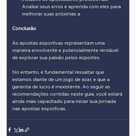
Analise seus erros e aprenda com eles para 
melhorar suas próximas a
Conclusão
As apostas esportivas representam uma 
maneira envolvente e potencialmente rentável 
de explorar sua paixão pelos esportes.
No entanto, é fundamental ressaltar que 
estamos diante de um jogo de azar, e que a 
garantia de lucro é inexistente. Ao seguir as 
recomendações contidas neste guia, você estará 
ainda mais capacitado para iniciar sua jornada 
nas apostas esportivas.