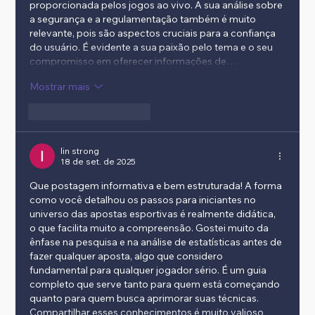
proporcionada pelos jogos ao vivo. A sua análise sobre 
a segurança e a regulamentação também é muito 
relevante, pois são aspectos cruciais para a confiança 
do usuário. É evidente a sua paixão pelo tema e o seu 
compromisso em oferecer informações de…
Mostrar mais
Curtir
Responder
lin strong
18 de set. de 2025
Que postagem informativa e bem estruturada! A forma 
como você detalhou os passos para iniciantes no 
universo das apostas esportivas é realmente didática, 
o que facilita muito a compreensão. Gostei muito da 
ênfase na pesquisa e na análise de estatísticas antes de 
fazer qualquer aposta, algo que considero 
fundamental para qualquer jogador sério. É um guia 
completo que serve tanto para quem está começando 
quanto para quem busca aprimorar suas técnicas. 
Compartilhar esses conhecimentos é muito valioso 