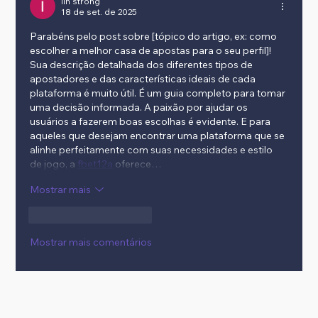
lin strong
18 de set. de 2025
Parabéns pelo post sobre [tópico do artigo, ex: como 
escolher a melhor casa de apostas para o seu perfil]! 
Sua descrição detalhada dos diferentes tipos de 
apostadores e das características ideais de cada 
plataforma é muito útil. É um guia completo para tomar 
uma decisão informada. A paixão por ajudar os 
usuários a fazerem boas escolhas é evidente. E para 
aqueles que desejam encontrar uma plataforma que se 
alinhe perfeitamente com suas necessidades e estilo 
de jogo, a 
fbet12a
 oferece…
Mostrar mais
Curtir
Responder
Mostrar mais comentários