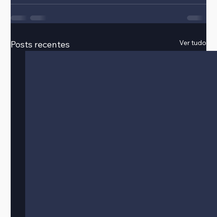
Ver tudo
Posts recentes