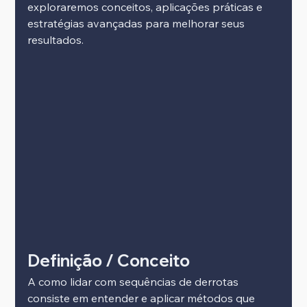
exploraremos conceitos, aplicações práticas e 
estratégias avançadas para melhorar seus 
resultados.
Definição / Conceito
A como lidar com sequências de derrotas 
consiste em entender e aplicar métodos que 