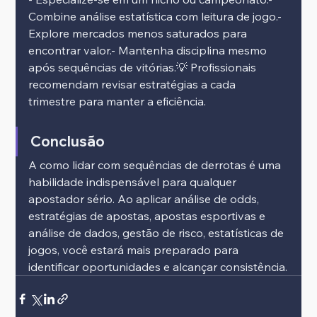
Combine análise estatística com leitura de jogo.- 
Explore mercados menos saturados para 
encontrar valor.- Mantenha disciplina mesmo 
após sequências de vitórias.💡 Profissionais 
recomendam revisar estratégias a cada 
trimestre para manter a eficiência.
Conclusão
A como lidar com sequências de derrotas é uma 
habilidade indispensável para qualquer 
apostador sério. Ao aplicar análise de odds, 
estratégias de apostas, apostas esportivas e 
análise de dados, gestão de risco, estatísticas de 
jogos, você estará mais preparado para 
identificar oportunidades e alcançar consistência.