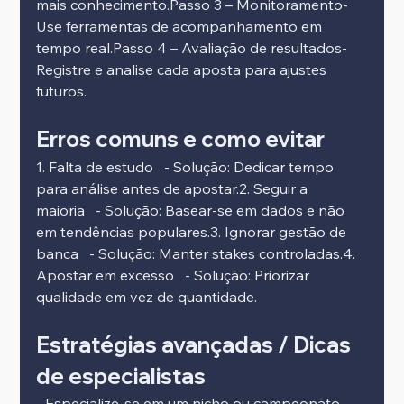
mais conhecimento.Passo 3 – Monitoramento- 
Use ferramentas de acompanhamento em 
tempo real.Passo 4 – Avaliação de resultados- 
Registre e analise cada aposta para ajustes 
futuros.
Erros comuns e como evitar
1. Falta de estudo   - Solução: Dedicar tempo 
para análise antes de apostar.2. Seguir a 
maioria   - Solução: Basear-se em dados e não 
em tendências populares.3. Ignorar gestão de 
banca   - Solução: Manter stakes controladas.4. 
Apostar em excesso   - Solução: Priorizar 
qualidade em vez de quantidade.
Estratégias avançadas / Dicas 
de especialistas
- Especialize-se em um nicho ou campeonato.- 