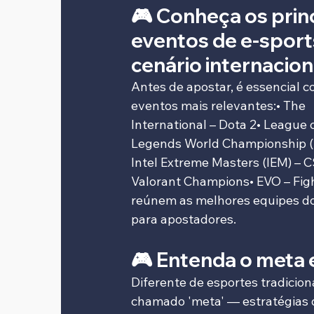
🎮 Conheça os princ
eventos de e-sport
cenário internacion
Antes de apostar, é essencial c
eventos mais relevantes:• The 
International – Dota 2• League o
Legends World Championship (
Intel Extreme Masters (IEM) – 
Valorant Champions• EVO – Figh
reúnem as melhores equipes do
para apostadores.
🎮 Entenda o meta e
Diferente de esportes tradicion
chamado 'meta' — estratégias 