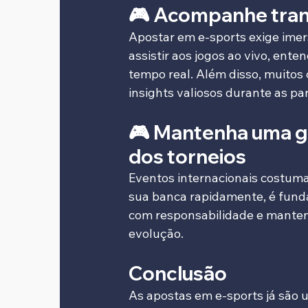
🎮 Acompanhe trans
Apostar em e-sports exige ime
assistir aos jogos ao vivo, ent
tempo real. Além disso, muitos 
insights valiosos durante as par
🎮 Mantenha uma ge
dos torneios
Eventos internacionais costuma
sua banca rapidamente, é funda
com responsabilidade e manten
evolução.
Conclusão
As apostas em e-sports já são 