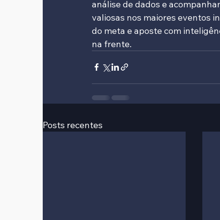
análise de dados e acompanham
valiosas nos maiores eventos in
do meta e aposte com inteligênc
na frente.
Posts recentes