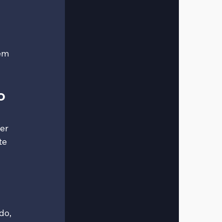
em 
o 
er 
te 
do, 