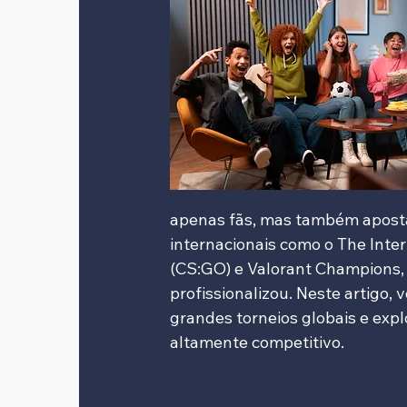
apenas fãs, mas também apost
internacionais como o The Inter
(CS:GO) e Valorant Champions, 
profissionalizou. Neste artigo, 
grandes torneios globais e expl
altamente competitivo.