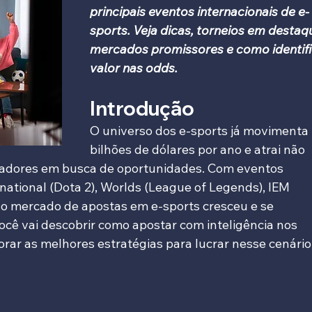
principais eventos internacionais de e-
sports. Veja dicas, torneios em destaqu
mercados promissores e como identifi
valor nas odds.
Introdução
O universo dos e-sports já movimenta 
bilhões de dólares por ano e atrai não 
adores em busca de oportunidades. Com eventos 
national (Dota 2), Worlds (League of Legends), IEM 
o mercado de apostas em e-sports cresceu e se 
você vai descobrir como apostar com inteligência nos 
orar as melhores estratégias para lucrar nesse cenário