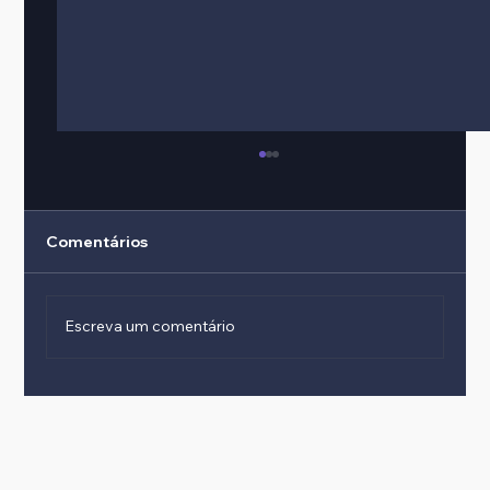
Comentários
Escreva um comentário
Diferença entre odds decimais,
fracionárias e americanas