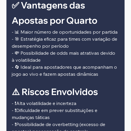
✅ Vantagens das 
Apostas por Quarto
- 📊 Maior número de oportunidades por partida
- 🎯 Estratégia eficaz para times com variação de 
desempenho por período
- 💸 Possibilidade de odds mais atrativas devido 
à volatilidade
- 🔄 Ideal para apostadores que acompanham o 
jogo ao vivo e fazem apostas dinâmicas
⚠️ Riscos Envolvidos
- ❗️Alta volatilidade e incerteza
- ❗️Dificuldade em prever substituições e 
mudanças táticas
- ❗️Possibilidade de overbetting (excesso de 