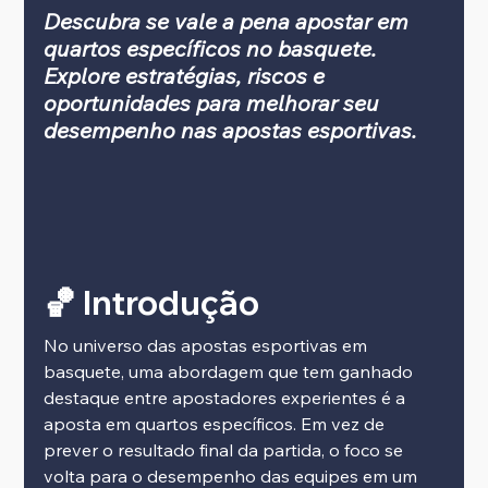
Descubra se vale a pena apostar em 
quartos específicos no basquete. 
Explore estratégias, riscos e 
oportunidades para melhorar seu 
desempenho nas apostas esportivas.
🏀 Introdução
No universo das apostas esportivas em 
basquete, uma abordagem que tem ganhado 
destaque entre apostadores experientes é a 
aposta em quartos específicos. Em vez de 
prever o resultado final da partida, o foco se 
volta para o desempenho das equipes em um 